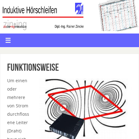
Funktionsweise
Um einen
oder
mehrere
von Strom
durchfloss
ene Leiter
(Draht)